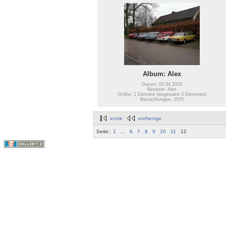
Album: Alex
Datum: 02.04.2018
Besitzer: Alex
Größe: 1 Element (insgesamt 3 Elemente)
Betrachtungen: 2575
erste
vorherige
Seite:
1
...
6
7
8
9
10
11
12