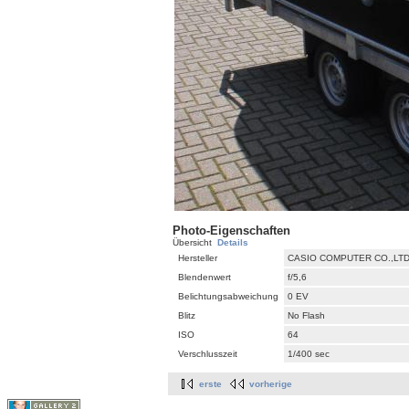
Photo-Eigenschaften
Übersicht
Details
Hersteller
CASIO COMPUTER CO.,LTD
Blendenwert
f/5,6
Belichtungsabweichung
0 EV
Blitz
No Flash
ISO
64
Verschlusszeit
1/400 sec
erste
vorherige