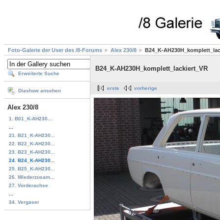
Foto-Galerie der User des /8-Forums
Alex 230/8
B24_K-AH230H_komplett_lac
B24_K-AH230H_komplett_lackiert_VR
Erweiterte Suche
erste
vorherige
Diashow ansehen
Alex 230/8
1. B01_K-AH230...
...
21. B21_K-AH230...
22. B22_K-AH230...
23. B23_K-AH230...
24. B24_K-AH230...
25. B25_K-AH230...
26. Wiederzusam...
27. Vorderachse
...
34. Vergaser