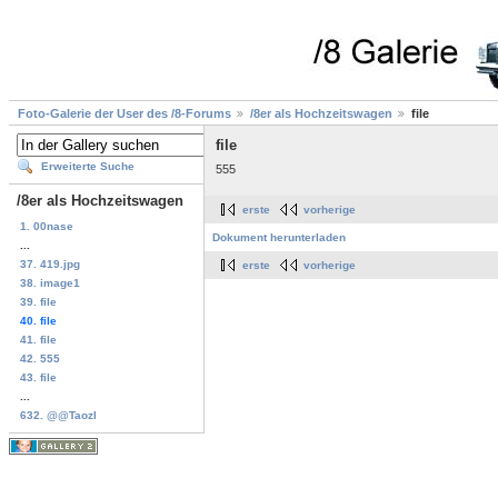
Foto-Galerie der User des /8-Forums
/8er als Hochzeitswagen
file
file
Erweiterte Suche
555
/8er als Hochzeitswagen
erste
vorherige
1. 00nase
Dokument herunterladen
...
37. 419.jpg
erste
vorherige
38. image1
39. file
40. file
41. file
42. 555
43. file
...
632. @@TaozI