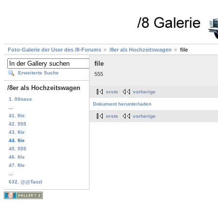
Foto-Galerie der User des /8-Forums
/8er als Hochzeitswagen
file
file
Erweiterte Suche
555
/8er als Hochzeitswagen
erste
vorherige
1. 00nase
Dokument herunterladen
...
41. file
erste
vorherige
42. 555
43. file
44. file
45. 555
46. file
47. file
...
632. @@TaozI