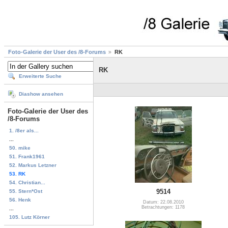
Foto-Galerie der User des /8-Forums
RK
RK
Erweiterte Suche
Diashow ansehen
Foto-Galerie der User des
/8-Forums
1. /8er als...
...
50. mike
51. Frank1961
52. Markus Letzner
53. RK
54. Christian...
9514
55. Stern*Ost
56. Henk
Datum: 22.08.2010
Betrachtungen: 1178
...
105. Lutz Körner