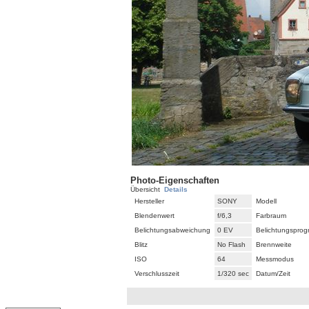
Photo-Eigenschaften
Übersicht
Details
Hersteller
SONY
Modell
Blendenwert
f/6,3
Farbraum
Belichtungsabweichung
0 EV
Belichtungspro
Blitz
No Flash
Brennweite
ISO
64
Messmodus
Verschlusszeit
1/320 sec
Datum/Zeit