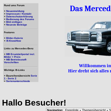
Rund ums Forum
Das Merced
+
Neuanmeldung
+
Impressum / Kontakt
+
Datenschutzerklärung
+
Bedienung des Forums
+
Bild einfügen
+
Neueste Beiträge
Features
+
Bilder-Galerie
+
/8-KnowHow
Links zu Mercedes-Benz
+
MB Ersatzteilportal incl.
Bilder + Preis
+
MB Betriebsstoff-
Vorschriften
Willkommen im
Hier dreht sich alle
Wichtige /8-Links
+ Baureihenübersicht
Serie
1
-
Serie 2
+
Serienunterschiede
Hallo
Besucher
!
Navigation:
Forenliste
•
Themenübersicht
•
S