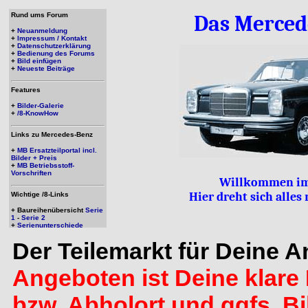
Rund ums Forum
Das Merced
+
Neuanmeldung
+
Impressum / Kontakt
+
Datenschutzerklärung
+
Bedienung des Forums
+
Bild einfügen
+
Neueste Beiträge
Features
+
Bilder-Galerie
+
/8-KnowHow
Links zu Mercedes-Benz
+
MB Ersatzteilportal incl.
Bilder + Preis
+
MB Betriebsstoff-
Vorschriften
Willkommen im
Hier dreht sich alle
Wichtige /8-Links
+ Baureihenübersicht
Serie
1
-
Serie 2
+
Serienunterschiede
Der Teilemarkt für Deine 
Angeboten ist Deine klare 
bzw. Abholort und ggfs. B