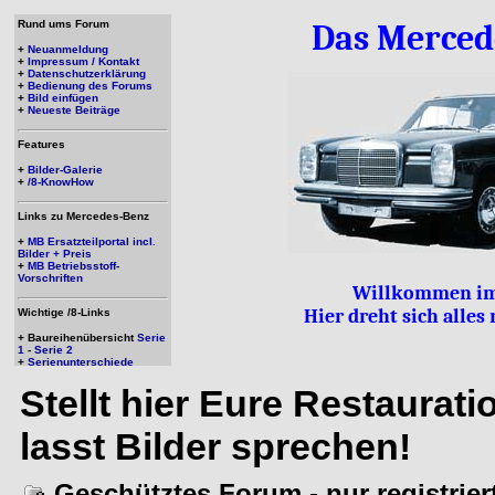
Rund ums Forum
Das Merced
+
Neuanmeldung
+
Impressum / Kontakt
+
Datenschutzerklärung
+
Bedienung des Forums
+
Bild einfügen
+
Neueste Beiträge
Features
+
Bilder-Galerie
+
/8-KnowHow
Links zu Mercedes-Benz
+
MB Ersatzteilportal incl.
Bilder + Preis
+
MB Betriebsstoff-
Vorschriften
Willkommen im
Hier dreht sich alle
Wichtige /8-Links
+ Baureihenübersicht
Serie
1
-
Serie 2
+
Serienunterschiede
Stellt hier Eure Restaurat
lasst Bilder sprechen!
Geschütztes Forum - nur registrie