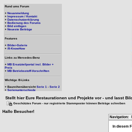
Rund ums Forum
+
Neuanmeldung
+
Impressum / Kontakt
+
Datenschutzerklärung
+
Bedienung des Forums
+
Bild einfügen
+
Neueste Beiträge
Features
+
Bilder-Galerie
+
/8-KnowHow
Links zu Mercedes-Benz
+
MB Ersatzteilportal incl. Bilder +
Preis
+
MB Betriebsstoff-Vorschriften
Wichtige /8-Links
+ Baureihenübersicht
Serie 1
-
Serie 2
+
Serienunterschiede
Stellt hier Eure Restaurationen und Projekte vor - und lasst Bi
Geschütztes Forum - nur registrierte Stammposter können Beiträge schreiben
Hallo
Besucher
!
Navigation:
In diesem F