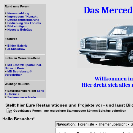
Rund ums Forum
Das Merced
+
Neuanmeldung
+
Impressum / Kontakt
+
Datenschutzerklärung
+
Bedienung des Forums
+
Bild einfügen
+
Neueste Beiträge
Features
+
Bilder-Galerie
+
/8-KnowHow
Links zu Mercedes-Benz
+
MB Ersatzteilportal incl.
Bilder + Preis
+
MB Betriebsstoff-
Vorschriften
Willkommen im
Hier dreht sich alle
Wichtige /8-Links
+ Baureihenübersicht
Serie
1
-
Serie 2
+
Serienunterschiede
Stellt hier Eure Restaurationen und Projekte vor - und lasst Bi
Geschütztes Forum - nur registrierte Stammposter können Beiträge schreiben
Hallo
Besucher
!
Navigation:
Forenliste
•
Themenübersicht
•
S