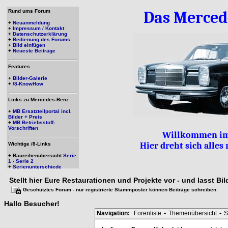
Rund ums Forum
Das Merced
+
Neuanmeldung
+
Impressum / Kontakt
+
Datenschutzerklärung
+
Bedienung des Forums
+
Bild einfügen
+
Neueste Beiträge
Features
+
Bilder-Galerie
+
/8-KnowHow
Links zu Mercedes-Benz
+
MB Ersatzteilportal incl.
Bilder + Preis
+
MB Betriebsstoff-
Vorschriften
Willkommen im
Hier dreht sich alle
Wichtige /8-Links
+ Baureihenübersicht
Serie
1
-
Serie 2
+
Serienunterschiede
Stellt hier Eure Restaurationen und Projekte vor - und lasst Bi
Geschütztes Forum - nur registrierte Stammposter können Beiträge schreiben
Hallo
Besucher
!
Navigation:
Forenliste
•
Themenübersicht
•
S