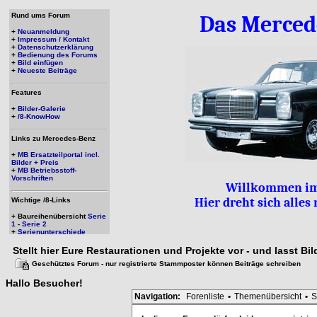
Rund ums Forum
Das Merced
+
Neuanmeldung
+
Impressum / Kontakt
+
Datenschutzerklärung
+
Bedienung des Forums
+
Bild einfügen
+
Neueste Beiträge
Features
+
Bilder-Galerie
+
/8-KnowHow
Links zu Mercedes-Benz
+
MB Ersatzteilportal incl.
Bilder + Preis
+
MB Betriebsstoff-
Vorschriften
Willkommen im
Hier dreht sich alle
Wichtige /8-Links
+ Baureihenübersicht
Serie
1
-
Serie 2
+
Serienunterschiede
Stellt hier Eure Restaurationen und Projekte vor - und lasst Bi
Geschütztes Forum - nur registrierte Stammposter können Beiträge schreiben
Hallo
Besucher
!
Navigation:
Forenliste
•
Themenübersicht
•
S