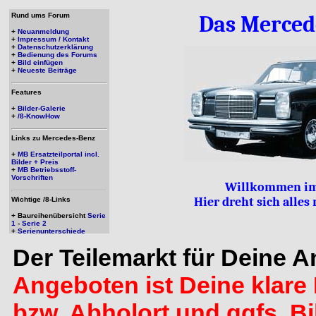
Rund ums Forum
Das Merced
+
Neuanmeldung
+
Impressum / Kontakt
+
Datenschutzerklärung
+
Bedienung des Forums
+
Bild einfügen
+
Neueste Beiträge
Features
+
Bilder-Galerie
+
/8-KnowHow
Links zu Mercedes-Benz
+
MB Ersatzteilportal incl.
Bilder + Preis
+
MB Betriebsstoff-
Vorschriften
Willkommen im
Hier dreht sich alle
Wichtige /8-Links
+ Baureihenübersicht
Serie
1
-
Serie 2
+
Serienunterschiede
Der Teilemarkt für Deine 
Angeboten ist Deine klare 
bzw. Abholort und ggfs. B