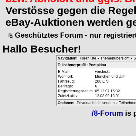
Verstösse gegen die Rege
eBay-Auktionen werden ge
Geschütztes Forum - nur registrie
Hallo
Besucher
!
Navigation:
Forenliste
•
Themenübersicht
•
S
Teilnehmerprofil : Pompidou
E-Mail:
versteckt
Wohnort:
München und Ulm
Fahrzeug:
280 E /8
Beiträge:
6
Registrierungsdatum:
05.12.07 15:32
Zuletzt aktiv:
13.08.09 13:01
Optionen:
Privatnachricht senden
•
Teilnehme
/8-Forum
is 