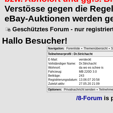
Verstösse gegen die Rege
eBay-Auktionen werden ge
Geschütztes Forum - nur registrie
Hallo
Besucher
!
Navigation:
Forenliste
•
Themenübersicht
•
S
Teilnehmerprofil : Dr.Strichacht
E-Mail:
versteckt
Vollständiger Name:
Dr.Strichacht
Wohnort:
da wo es schee is
Fahrzeug:
MB 220D 3.0
Beiträge:
243
Registrierungsdatum:
13.06.07 20:58
Zuletzt aktiv:
27.05.20 21:09
Optionen:
Privatnachricht senden
•
Teilnehme
/8-Forum
is 