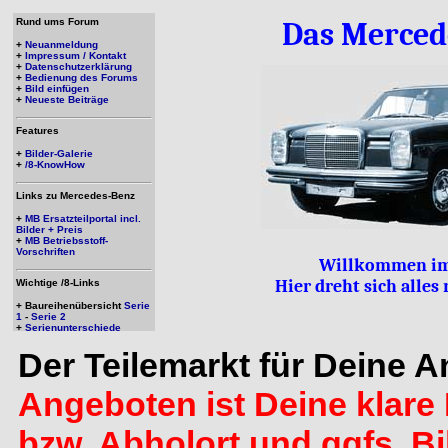
Rund ums Forum
Das Merced
+
Neuanmeldung
+
Impressum / Kontakt
+
Datenschutzerklärung
+
Bedienung des Forums
+
Bild einfügen
+
Neueste Beiträge
Features
+
Bilder-Galerie
+
/8-KnowHow
Links zu Mercedes-Benz
+
MB Ersatzteilportal incl.
Bilder + Preis
+
MB Betriebsstoff-
Vorschriften
Willkommen im
Hier dreht sich alle
Wichtige /8-Links
+ Baureihenübersicht
Serie
1
-
Serie 2
+
Serienunterschiede
Der Teilemarkt für Deine 
Angeboten ist Deine klare 
bzw. Abholort und ggfs. B