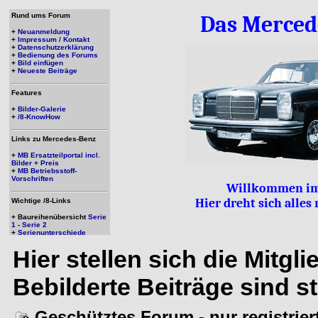
Rund ums Forum
Das Merced
+
Neuanmeldung
+
Impressum / Kontakt
+
Datenschutzerklärung
+
Bedienung des Forums
+
Bild einfügen
+
Neueste Beiträge
Features
+
Bilder-Galerie
+
/8-KnowHow
Links zu Mercedes-Benz
+
MB Ersatzteilportal incl.
Bilder + Preis
+
MB Betriebsstoff-
Vorschriften
Willkommen im
Hier dreht sich alle
Wichtige /8-Links
+ Baureihenübersicht
Serie
1
-
Serie 2
+
Serienunterschiede
Hier stellen sich die Mitgl
Bebilderte Beiträge sind s
Geschütztes Forum - nur registrie