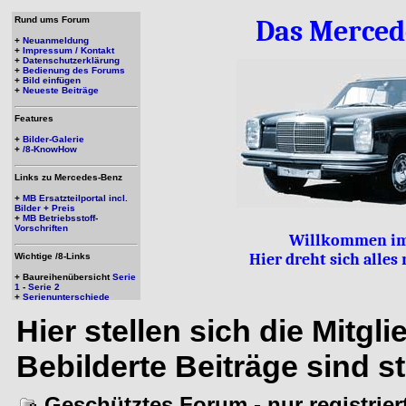
Rund ums Forum
Das Merced
+
Neuanmeldung
+
Impressum / Kontakt
+
Datenschutzerklärung
+
Bedienung des Forums
+
Bild einfügen
+
Neueste Beiträge
Features
+
Bilder-Galerie
+
/8-KnowHow
Links zu Mercedes-Benz
+
MB Ersatzteilportal incl.
Bilder + Preis
+
MB Betriebsstoff-
Vorschriften
Willkommen im
Hier dreht sich alle
Wichtige /8-Links
+ Baureihenübersicht
Serie
1
-
Serie 2
+
Serienunterschiede
Hier stellen sich die Mitgl
Bebilderte Beiträge sind s
Geschütztes Forum - nur registrie