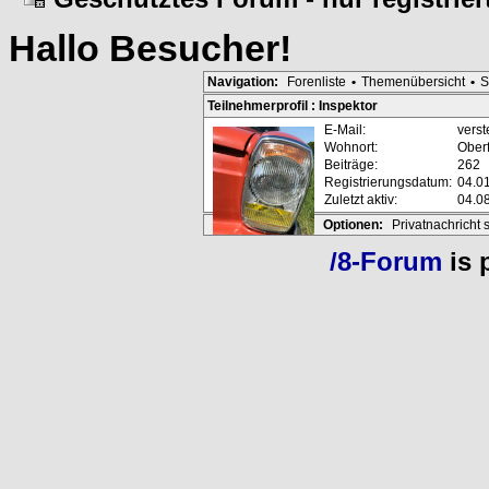
Hallo
Besucher
!
Navigation:
Forenliste
•
Themenübersicht
•
S
Teilnehmerprofil : Inspektor
E-Mail:
verst
Wohnort:
Ober
Beiträge:
262
Registrierungsdatum:
04.0
Zuletzt aktiv:
04.0
Optionen:
Privatnachricht
/8-Forum
is 