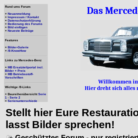
Rund ums Forum
Das Merced
+
Neuanmeldung
+
Impressum / Kontakt
+
Datenschutzerklärung
+
Bedienung des Forums
+
Bild einfügen
+
Neueste Beiträge
Features
+
Bilder-Galerie
+
/8-KnowHow
Links zu Mercedes-Benz
+
MB Ersatzteilportal incl.
Bilder + Preis
+
MB Betriebsstoff-
Vorschriften
Willkommen im
Hier dreht sich alle
Wichtige /8-Links
+ Baureihenübersicht
Serie
1
-
Serie 2
+
Serienunterschiede
Stellt hier Eure Restaurat
lasst Bilder sprechen!
Geschütztes Forum - nur registrie