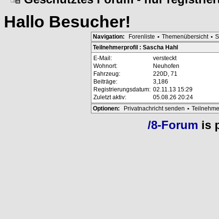
Hallo
Besucher
!
Navigation:
Forenliste
•
Themenübersicht
•
S
Teilnehmerprofil : Sascha Hahl
E-Mail:
versteckt
Wohnort:
Neuhofen
Fahrzeug:
220D, 71
Beiträge:
3,186
Registrierungsdatum:
02.11.13 15:29
Zuletzt aktiv:
05.08.26 20:24
Optionen:
Privatnachricht senden
•
Teilnehme
/8-Forum
is 