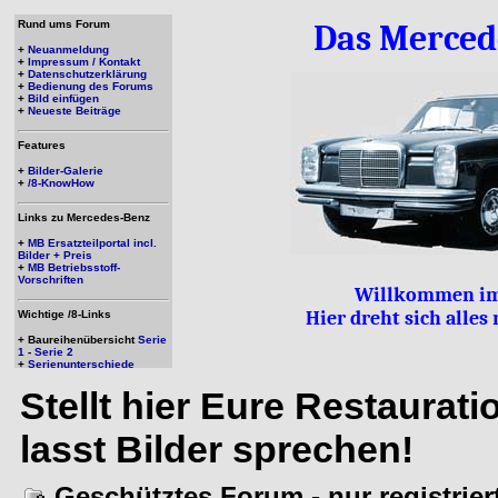
Rund ums Forum
Das Merced
+
Neuanmeldung
+
Impressum / Kontakt
+
Datenschutzerklärung
+
Bedienung des Forums
+
Bild einfügen
+
Neueste Beiträge
Features
+
Bilder-Galerie
+
/8-KnowHow
Links zu Mercedes-Benz
+
MB Ersatzteilportal incl.
Bilder + Preis
+
MB Betriebsstoff-
Vorschriften
Willkommen im
Hier dreht sich alle
Wichtige /8-Links
+ Baureihenübersicht
Serie
1
-
Serie 2
+
Serienunterschiede
Stellt hier Eure Restaurat
lasst Bilder sprechen!
Geschütztes Forum - nur registrie