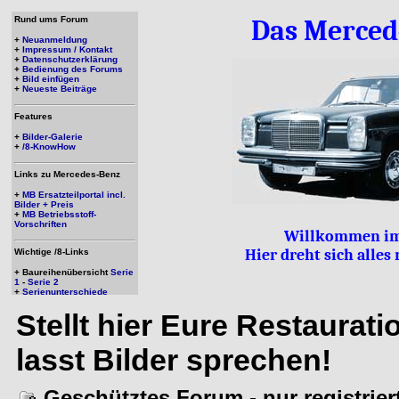
Rund ums Forum
Das Merced
+
Neuanmeldung
+
Impressum / Kontakt
+
Datenschutzerklärung
+
Bedienung des Forums
+
Bild einfügen
+
Neueste Beiträge
Features
+
Bilder-Galerie
+
/8-KnowHow
Links zu Mercedes-Benz
+
MB Ersatzteilportal incl.
Bilder + Preis
+
MB Betriebsstoff-
Vorschriften
Willkommen im
Hier dreht sich alle
Wichtige /8-Links
+ Baureihenübersicht
Serie
1
-
Serie 2
+
Serienunterschiede
Stellt hier Eure Restaurat
lasst Bilder sprechen!
Geschütztes Forum - nur registrie