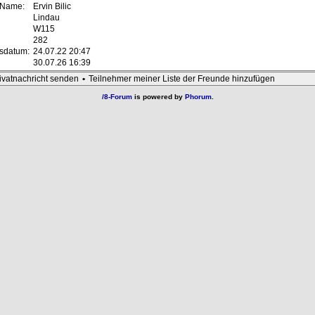
r Name:
Ervin Bilic
Lindau
W115
282
gsdatum:
24.07.22 20:47
30.07.26 16:39
ivatnachricht senden
•
Teilnehmer meiner Liste der Freunde hinzufügen
/8-Forum
is powered by
Phorum
.