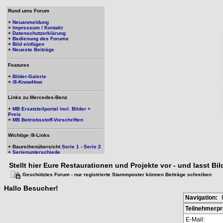
Rund ums Forum
+
Neuanmeldung
+
Impressum / Kontakt
+
Datenschutzerklärung
+
Bedienung des Forums
+
Bild einfügen
+
Neueste Beiträge
Features
+
Bilder-Galerie
+
/8-KnowHow
Links zu Mercedes-Benz
+
MB Ersatzteilportal incl. Bilder +
Preis
+
MB Betriebsstoff-Vorschriften
Wichtige /8-Links
+ Baureihenübersicht
Serie 1
-
Serie 2
+
Serienunterschiede
Stellt hier Eure Restaurationen und Projekte vor - und lasst Bi
Geschütztes Forum - nur registrierte Stammposter können Beiträge schreiben
Hallo
Besucher
!
Navigation:
Teilnehmerpro
E-Mail: