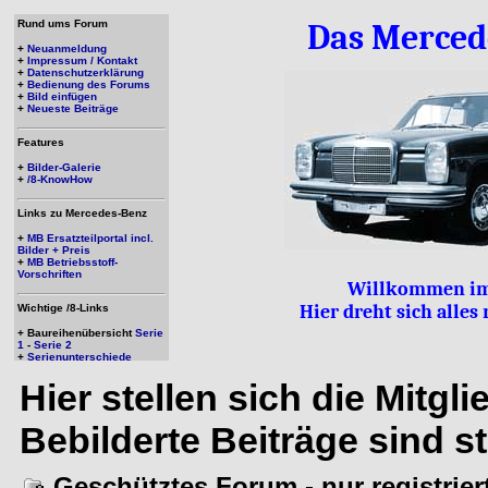
Rund ums Forum
Das Merced
+
Neuanmeldung
+
Impressum / Kontakt
+
Datenschutzerklärung
+
Bedienung des Forums
+
Bild einfügen
+
Neueste Beiträge
Features
+
Bilder-Galerie
+
/8-KnowHow
Links zu Mercedes-Benz
+
MB Ersatzteilportal incl.
Bilder + Preis
+
MB Betriebsstoff-
Vorschriften
Willkommen im
Hier dreht sich alle
Wichtige /8-Links
+ Baureihenübersicht
Serie
1
-
Serie 2
+
Serienunterschiede
Hier stellen sich die Mitgl
Bebilderte Beiträge sind s
Geschütztes Forum - nur registrie