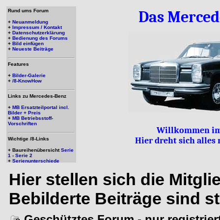
Rund ums Forum
Das Merced
+
Neuanmeldung
+
Impressum / Kontakt
+
Datenschutzerklärung
+
Bedienung des Forums
+
Bild einfügen
+
Neueste Beiträge
Features
+
Bilder-Galerie
+
/8-KnowHow
Links zu Mercedes-Benz
+
MB Ersatzteilportal incl.
Bilder + Preis
+
MB Betriebsstoff-
Vorschriften
Willkommen im
Hier dreht sich alle
Wichtige /8-Links
+ Baureihenübersicht
Serie
1
-
Serie 2
+
Serienunterschiede
Hier stellen sich die Mitgl
Bebilderte Beiträge sind s
Geschütztes Forum - nur registrie