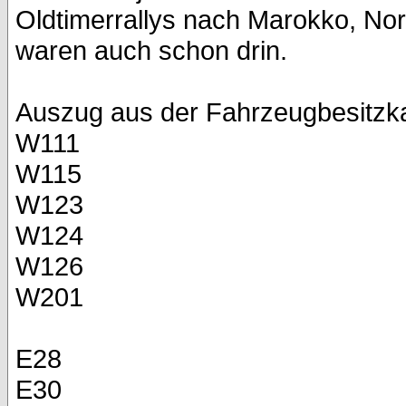
Oldtimerrallys nach Marokko, No
waren auch schon drin.
Auszug aus der Fahrzeugbesitzka
W111
W115
W123
W124
W126
W201
E28
E30