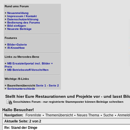
Rund ums Forum
+
Neuanmeldung
+
Impressum / Kontakt
+
Datenschutzerklärung
+
Bedienung des Forums
+
Bild einfügen
+
Neueste Beiträge
Features
+
Bilder-Galerie
+
/8-KnowHow
Links zu Mercedes-Benz
+
MB Ersatzteilportal incl. Bilder +
Preis
+
MB Betriebsstoff-Vorschriften
Wichtige /8-Links
+ Baureihenübersicht
Serie 1
-
Serie 2
+
Serienunterschiede
Stellt hier Eure Restaurationen und Projekte vor - und lasst Bi
Geschütztes Forum - nur registrierte Stammposter können Beiträge schreiben
Hallo
Besucher
!
Navigation:
Forenliste
•
Themenübersicht
•
Neues Thema
•
Suche
•
Anmeld
Aktuelle Seite:
2 von 2
Re: Stand der Dinge