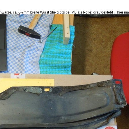
chwarze, ca. 6-7mm breite Wurst (die gibt's bei MB als Rolle) draufgeklebt ... hier