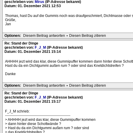
geschrieben von:
Mirus
(IP-Adresse bekannt)
Datum: 01. Dezember 2021 12:53
Thomas, hast Du auf die Gummis noch was draufgeschmiert, Dichtmasse oder so
Grüße,
Jan
Optionen:
Diesem Beitrag antworten
•
Diesen Beitrag zitieren
Re: Stand der Dinge
geschrieben von:
F_J_M
(IP-Adresse bekannt)
Datum: 01. Dezember 2021 15:14
AHHHH jezt wird das klar, diese Gummipuffer kommen dann hinter diese Scho
Hast du da ein Dichtgummi außen rum ? oder sind das Knetdichtstreifen ?
Danke
Optionen:
Diesem Beitrag antworten
•
Diesen Beitrag zitieren
Re: Stand der Dinge
geschrieben von:
F_J_M
(IP-Adresse bekannt)
Datum: 01. Dezember 2021 15:17
F_J_M schrieb:
-------------------------------------------------------
> AHHHH jezt wird das klar, diese Gummipuffer kommen
> dann hinter diese Schottwände ?
> Hast du da ein Dichtgummi außen rum ? oder sind
> das Knetdichtstreifen ?