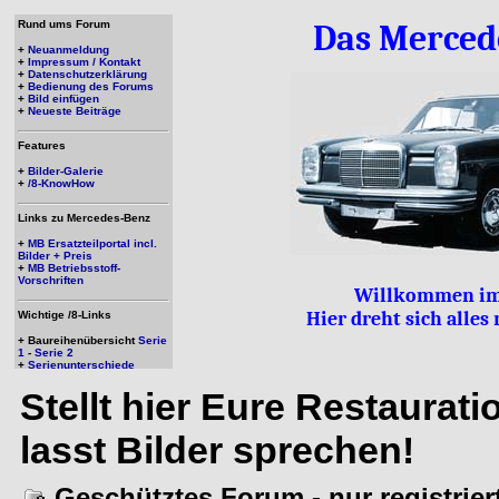
Rund ums Forum
Das Merced
+
Neuanmeldung
+
Impressum / Kontakt
+
Datenschutzerklärung
+
Bedienung des Forums
+
Bild einfügen
+
Neueste Beiträge
Features
+
Bilder-Galerie
+
/8-KnowHow
Links zu Mercedes-Benz
+
MB Ersatzteilportal incl.
Bilder + Preis
+
MB Betriebsstoff-
Vorschriften
Willkommen im
Hier dreht sich alle
Wichtige /8-Links
+ Baureihenübersicht
Serie
1
-
Serie 2
+
Serienunterschiede
Stellt hier Eure Restaurat
lasst Bilder sprechen!
Geschütztes Forum - nur registrie