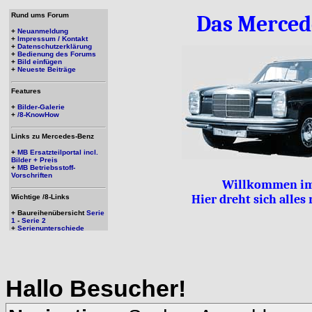
Rund ums Forum
Das Merced
+
Neuanmeldung
+
Impressum / Kontakt
+
Datenschutzerklärung
+
Bedienung des Forums
+
Bild einfügen
+
Neueste Beiträge
Features
+
Bilder-Galerie
+
/8-KnowHow
Links zu Mercedes-Benz
+
MB Ersatzteilportal incl.
Bilder + Preis
+
MB Betriebsstoff-
Vorschriften
Willkommen im
Hier dreht sich alle
Wichtige /8-Links
+ Baureihenübersicht
Serie
1
-
Serie 2
+
Serienunterschiede
Hallo
Besucher
!