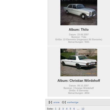
Album: Thilo
Datum: 23.06.2007
Besitzer: Thilo
Größe: 10 Elemente (insgesamt 84 Elemente)
Betrachtungen: 5031
Album: Christian Wördehoff
Datum: 09.10.2007
Besitzer: Christian Wördehoff
Größe: 8 Elemente
Betrachtungen: 4834
erste
vorherige
Seite:
1
2
3
4
5
6
...
12