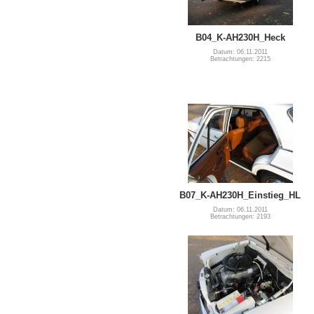
B04_K-AH230H_Heck
Datum: 06.11.2011
Betrachtungen: 2215
B07_K-AH230H_Einstieg_HL
Datum: 06.11.2011
Betrachtungen: 2193