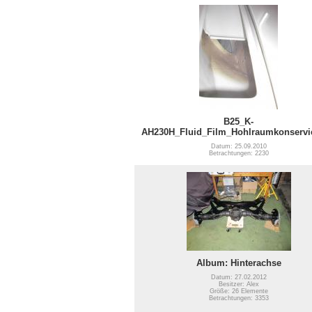
B25_K-
AH230H_Fluid_Film_Hohlraumkonservi
Datum: 25.09.2010
Betrachtungen: 2230
Album: Hinterachse
Datum: 27.02.2012
Besitzer: Alex
Größe: 26 Elemente
Betrachtungen: 3353