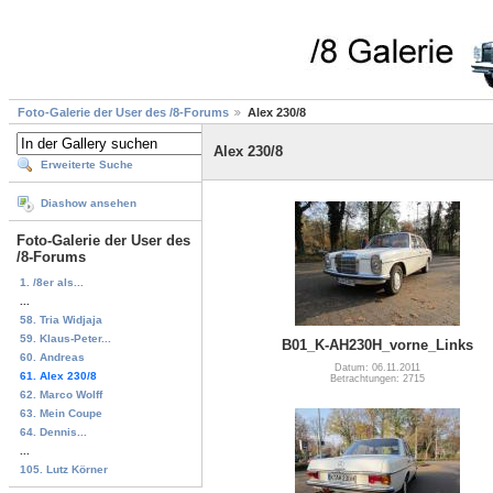
Foto-Galerie der User des /8-Forums
Alex 230/8
Alex 230/8
Erweiterte Suche
Diashow ansehen
Foto-Galerie der User des
/8-Forums
1. /8er als...
...
58. Tria Widjaja
59. Klaus-Peter...
B01_K-AH230H_vorne_Links
60. Andreas
Datum: 06.11.2011
61. Alex 230/8
Betrachtungen: 2715
62. Marco Wolff
63. Mein Coupe
64. Dennis...
...
105. Lutz Körner