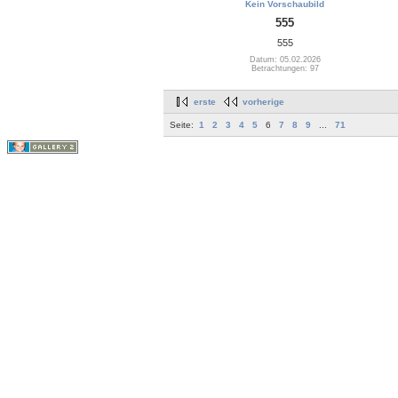
Kein Vorschaubild
555
555
Datum: 05.02.2026
Betrachtungen: 97
erste
vorherige
Seite:
1
2
3
4
5
6
7
8
9
...
71