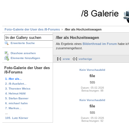
Foto-Galerie der User des /8-Forums
/8er als Hochzeitswagen
/8er als Hochzeitswagen
Erweiterte Suche
Als Ergebnis eines
Bilderthread im Forum
habe ich
zusammengefasst.
Diashow ansehen
Elemente hinzufügen
erste
vorherige
Foto-Galerie der User des
Kein Vorschaubild
/8-Forums
file
1. /8er als...
555
2. /8-Ausfahrt...
Datum: 05.02.2026
3. Thorsten Weiss
Betrachtungen: 88
4. Helmut Höltl
5. Stefan Banner
Kein Vorschaubild
6. michael hahn
file
7. Markus...
555
...
105. Lutz Körner
Datum: 05.02.2026
Betrachtungen: 92