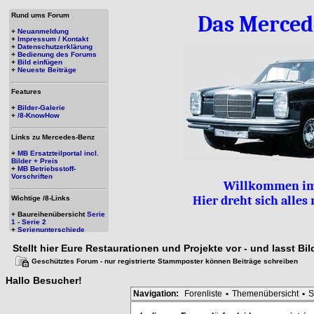
Rund ums Forum
Das Merced
+
Neuanmeldung
+
Impressum / Kontakt
+
Datenschutzerklärung
+
Bedienung des Forums
+
Bild einfügen
+
Neueste Beiträge
Features
+
Bilder-Galerie
+
/8-KnowHow
Links zu Mercedes-Benz
+
MB Ersatzteilportal incl.
Bilder + Preis
+
MB Betriebsstoff-
Vorschriften
Willkommen im
Hier dreht sich alle
Wichtige /8-Links
+ Baureihenübersicht
Serie
1
-
Serie 2
+
Serienunterschiede
Stellt hier Eure Restaurationen und Projekte vor - und lasst Bi
Geschütztes Forum - nur registrierte Stammposter können Beiträge schreiben
Hallo
Besucher
!
Navigation:
Forenliste
•
Themenübersicht
•
S