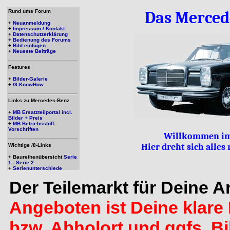
Rund ums Forum
Das Merced
+
Neuanmeldung
+
Impressum / Kontakt
+
Datenschutzerklärung
+
Bedienung des Forums
+
Bild einfügen
+
Neueste Beiträge
Features
+
Bilder-Galerie
+
/8-KnowHow
Links zu Mercedes-Benz
+
MB Ersatzteilportal incl.
Bilder + Preis
+
MB Betriebsstoff-
Vorschriften
Willkommen im
Hier dreht sich alle
Wichtige /8-Links
+ Baureihenübersicht
Serie
1
-
Serie 2
+
Serienunterschiede
Der Teilemarkt für Deine 
Angeboten ist Deine klare 
bzw. Abholort und ggfs. B