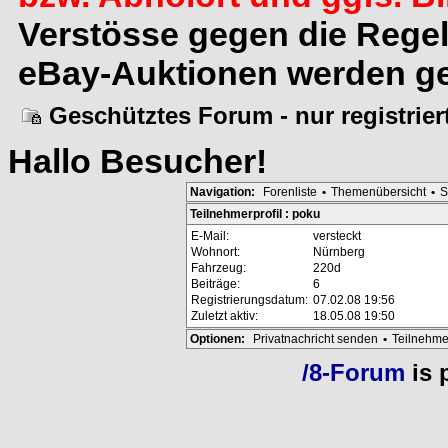
Verstösse gegen die Rege
eBay-Auktionen werden ge
Geschütztes Forum - nur registrie
Hallo
Besucher
!
Navigation:
Forenliste
•
Themenübersicht
•
S
Teilnehmerprofil : poku
E-Mail:
versteckt
Wohnort:
Nürnberg
Fahrzeug:
220d
Beiträge:
6
Registrierungsdatum:
07.02.08 19:56
Zuletzt aktiv:
18.05.08 19:50
Optionen:
Privatnachricht senden
•
Teilnehme
/8-Forum
is 