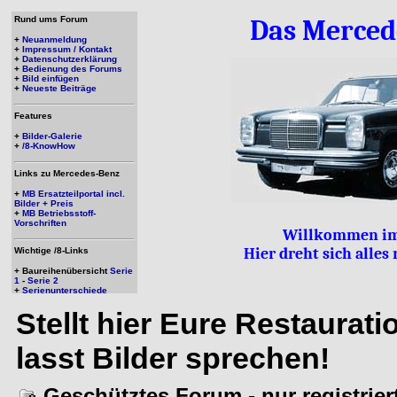
Rund ums Forum
Das Merced
+
Neuanmeldung
+
Impressum / Kontakt
+
Datenschutzerklärung
+
Bedienung des Forums
+
Bild einfügen
+
Neueste Beiträge
Features
+
Bilder-Galerie
+
/8-KnowHow
Links zu Mercedes-Benz
+
MB Ersatzteilportal incl.
Bilder + Preis
+
MB Betriebsstoff-
Vorschriften
Willkommen im
Hier dreht sich alle
Wichtige /8-Links
+ Baureihenübersicht
Serie
1
-
Serie 2
+
Serienunterschiede
Stellt hier Eure Restaurat
lasst Bilder sprechen!
Geschütztes Forum - nur registrie