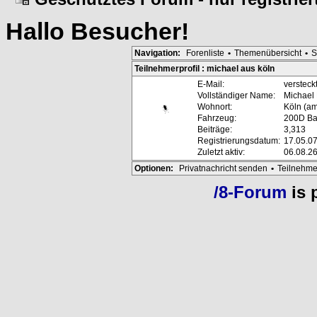
Hallo
Besucher
!
Navigation:
Forenliste
•
Themenübersicht
•
S
Teilnehmerprofil : michael aus köln
E-Mail:
versteck
Vollständiger Name:
Michael
Wohnort:
Köln (a
Fahrzeug:
200D Bau
Beiträge:
3,313
Registrierungsdatum:
17.05.07
Zuletzt aktiv:
06.08.26
Optionen:
Privatnachricht senden
•
Teilnehme
/8-Forum
is 