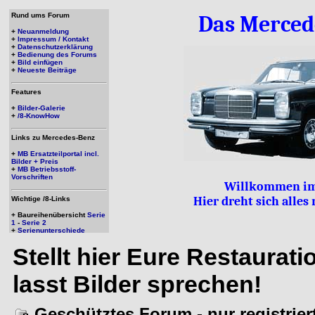
Rund ums Forum
Das Merced
+
Neuanmeldung
+
Impressum / Kontakt
+
Datenschutzerklärung
+
Bedienung des Forums
+
Bild einfügen
+
Neueste Beiträge
Features
+
Bilder-Galerie
+
/8-KnowHow
Links zu Mercedes-Benz
+
MB Ersatzteilportal incl.
Bilder + Preis
+
MB Betriebsstoff-
Vorschriften
Willkommen im
Hier dreht sich alle
Wichtige /8-Links
+ Baureihenübersicht
Serie
1
-
Serie 2
+
Serienunterschiede
Stellt hier Eure Restaurat
lasst Bilder sprechen!
Geschütztes Forum - nur registrie