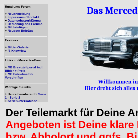
Rund ums Forum
Das Merced
+
Neuanmeldung
+
Impressum / Kontakt
+
Datenschutzerklärung
+
Bedienung des Forums
+
Bild einfügen
+
Neueste Beiträge
Features
+
Bilder-Galerie
+
/8-KnowHow
Links zu Mercedes-Benz
+
MB Ersatzteilportal incl.
Bilder + Preis
+
MB Betriebsstoff-
Vorschriften
Willkommen im
Hier dreht sich alle
Wichtige /8-Links
+ Baureihenübersicht
Serie
1
-
Serie 2
+
Serienunterschiede
Der Teilemarkt für Deine 
Angeboten ist Deine klare 
bzw. Abholort und ggfs. B