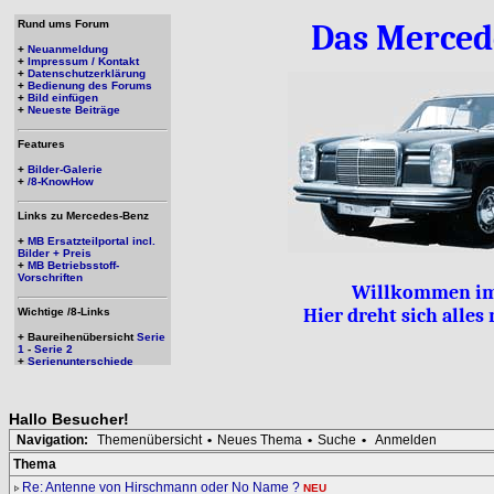
Rund ums Forum
Das Merced
+
Neuanmeldung
+
Impressum / Kontakt
+
Datenschutzerklärung
+
Bedienung des Forums
+
Bild einfügen
+
Neueste Beiträge
Features
+
Bilder-Galerie
+
/8-KnowHow
Links zu Mercedes-Benz
+
MB Ersatzteilportal incl.
Bilder + Preis
+
MB Betriebsstoff-
Vorschriften
Willkommen im
Hier dreht sich alle
Wichtige /8-Links
+ Baureihenübersicht
Serie
1
-
Serie 2
+
Serienunterschiede
Hallo
Besucher
!
Navigation:
Themenübersicht
•
Neues Thema
•
Suche
•
Anmelden
Thema
Re: Antenne von Hirschmann oder No Name ?
NEU